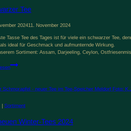
arzer Tee
ovember 2024
11. November 2024
ste Tasse Tee des Tages ist für viele ein schwarzer Tee, de
 als ideal für Geschmack und aufmunternde Wirkung.
serem Sortiment: Assam, Darjeeling, Ceylon, Ostfriesenm
Schwarzer
lesen
Tee
l
|
Sortiment
neuen Winter-Tees 2024