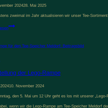
ovember 2024
28. Mai 2025
tens zweimal im Jahr aktualisieren wir unser Tee-Sortimen
Die
lesen
neuen
Winter-
Tees
2024
l
tellung der Lego-Rampe
 2024
10. November 2024
ntag, den 5. Mai um 12 Uhr geht es los mit unserer „Lego
abei, wenn wir die Lego-Rampe am Tee-Speicher Meldorf der Ö