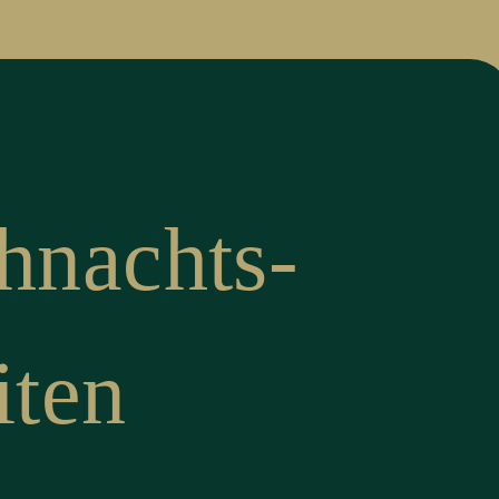
hnachts-
iten