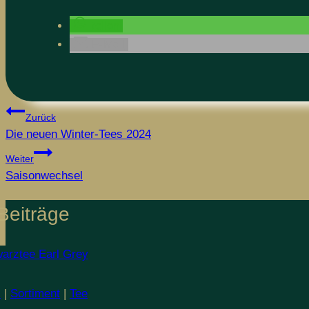
teilen
E-Mail
Beitragsnavigation
Zurück
Die neuen Winter-Tees 2024
Weiter
Saisonwechsel
Beiträge
l
|
Sortiment
|
Tee