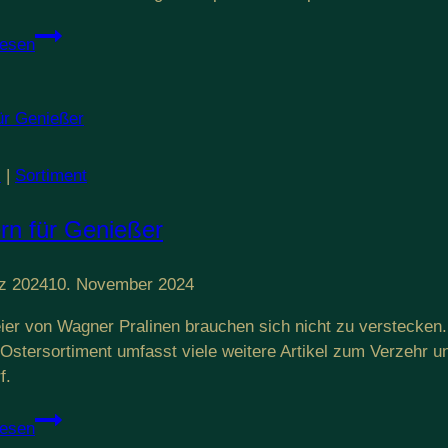
Vorstellung
lesen
der
Lego-
Rampe
l
|
Sortiment
rn für Genießer
z 2024
10. November 2024
ier von Wagner Pralinen brauchen sich nicht zu verstecken. 
Ostersortiment umfasst viele weitere Artikel zum Verzehr 
f.
Ostern
lesen
für