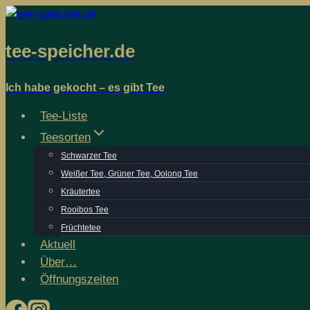
Zum
Inhalt
tee-speicher.de
springen
Ich habe gekocht – es gibt Tee
Tee-Liste
Teesorten
Schwarzer Tee
Weißer Tee, Grüner Tee, Oolong Tee
Kräutertee
Rooibos Tee
Früchtetee
Aktuell
Über…
Öffnungs­­zeiten