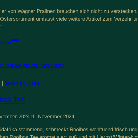
ier von Wagner Pralinen brauchen sich nicht zu verstecken. 
Ostersortiment umfasst viele weitere Artikel zum Verzehr 
f.
Ostern
lesen
für
Genießer
l
|
Sortiment
|
Tee
bos Tee
ovember 2024
11. November 2024
dafrika stammend, schmeckt Rooibos wohltuend frisch und 
ben Rooibos Tee aromatisiert,süß und mit Herbst/Winter-No