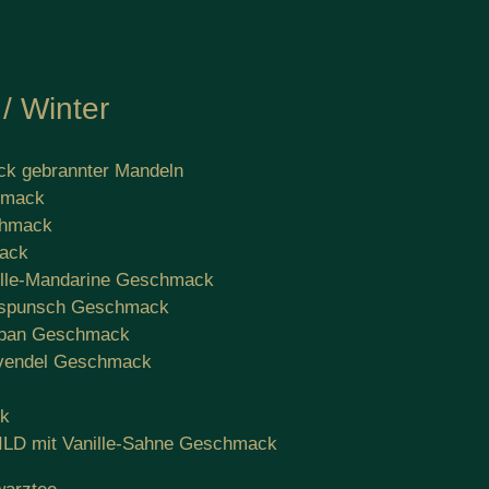
/ Winter
k gebrannter Mandeln
hmack
chmack
mack
ille-Mandarine Geschmack
htspunsch Geschmack
ipan Geschmack
avendel Geschmack
ck
 MILD mit Vanille-Sahne Geschmack