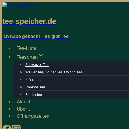
Zum
Inhalt
tee-speicher.de
springen
Ich habe gekocht – es gibt Tee
Tee-Liste
Teesorten
Schwarzer Tee
Weißer Tee, Grüner Tee, Oolong Tee
Kräutertee
Rooibos Tee
Früchtetee
Aktuell
Über…
Öffnungs­­zeiten