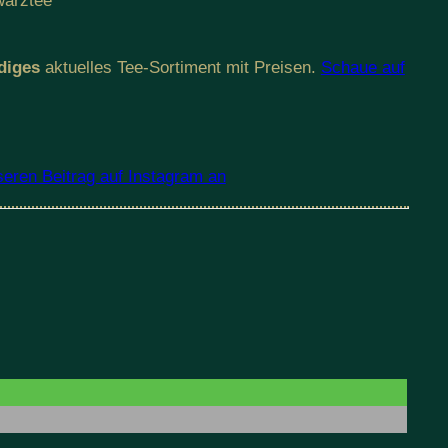
warztee
diges
aktuelles Tee-Sortiment mit Preisen.
Schaue auf
seren Beitrag auf Instagram an