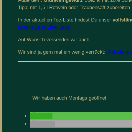
Außerdem:
Glühweingewürz
Spezial mit 20% Sch
Tipp: mit 1,5 l Rotwein oder Traubensaft zubereiten
In der aktuellen Tee-Liste findest Du unser
vollstän
unsere Seite „Tee-Liste“
Auf Wunsch versenden wir auch.
Wir sind ja gern mal ein wenig verrückt:
Sieh dir un
Wir haben auch Montags geöffnet
teilen
E-Mail