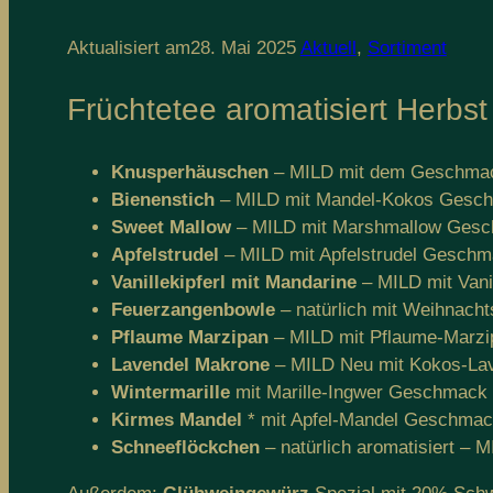
Aktualisiert am
28. Mai 2025
Aktuell
,
Sortiment
Früchtetee aromatisiert Herbst 
Knusperhäuschen
– MILD mit dem Geschmac
Bienenstich
– MILD mit Mandel-Kokos Gesc
Sweet Mallow
– MILD mit Marshmallow Ges
Apfelstrudel
– MILD mit Apfelstrudel Gesch
Vanillekipferl mit Mandarine
– MILD mit Van
Feuerzangenbowle
– natürlich mit Weihnac
Pflaume Marzipan
– MILD mit Pflaume-Marz
Lavendel Makrone
– MILD Neu mit Kokos-L
Wintermarille
mit Marille-Ingwer Geschmack
Kirmes Mandel
* mit Apfel-Mandel Geschma
Schneeflöckchen
– natürlich aromatisiert –