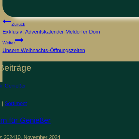
Beitragsnavigation
Zurück
Exklusiv: Adventskalender Meldorfer Dom
Weiter
Unsere Weihnachts-Öffnungszeiten
Beiträge
l
|
Sortiment
rn für Genießer
z 2024
10. November 2024