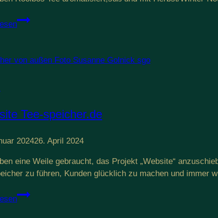
Rooibos
lesen
Tee
l
ite Tee-speicher.de
nuar 2024
26. April 2024
ben eine Weile gebraucht, das Projekt „Website“ anzuschieb
eicher zu führen, Kunden glücklich zu machen und immer w
Website
lesen
Tee-
speicher.de