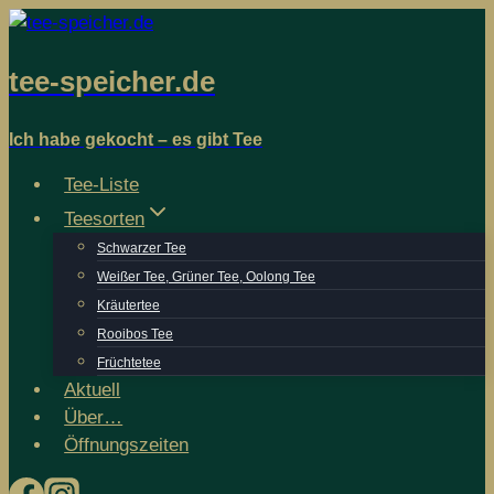
Zum
Inhalt
tee-speicher.de
springen
Ich habe gekocht – es gibt Tee
Tee-Liste
Teesorten
Schwarzer Tee
Weißer Tee, Grüner Tee, Oolong Tee
Kräutertee
Rooibos Tee
Früchtetee
Aktuell
Über…
Öffnungs­­zeiten